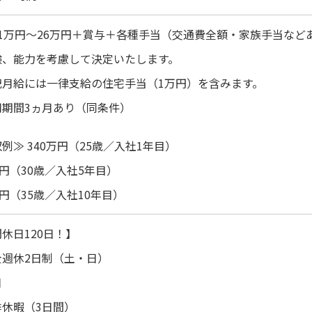
21万円～26万円＋賞与＋各種手当（交通費全額・家族手当など
験、能力を考慮して決定いたします。
記月給には一律支給の住宅手当（1万円）を含みます。
用期間3ヵ月あり（同条件）
例≫ 340万円（25歳／入社1年目）
万円（30歳／入社5年目）
万円（35歳／入社10年目）
休日120日！】
全週休2日制（土・日）
日
季休暇（3日間）