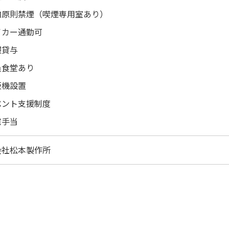
内原則禁煙（喫煙専用室あり）
イカー通勤可
服貸与
員食堂あり
販機設置
ベント支援制度
宅手当
会社松本製作所