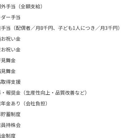
間外手当（全額支給）
ーダー手当
族手当（配偶者／月8千円、子ども1人につき／月3千円）
婚お祝い金
産お祝い金
害見舞金
病見舞金
格取得支援
彰・報奨金（生産性向上・品質改善など）
業年金あり（会社負担）
形貯蓄制度
業員持株会
職金制度