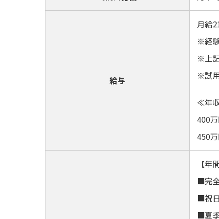
月給
※経
※上
※試
給与
≪年収
400
450
【年間
■完
■祝
■夏