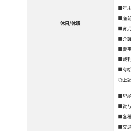
■年
■産
休日/休暇
■育
■介
■慶
■裁
■有
◎上
■昇給
■賞与
■各
■交