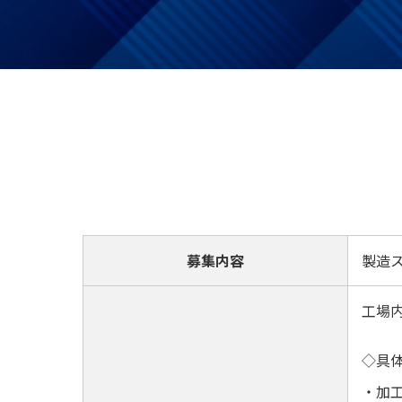
募集内容
製造
工場
◇具
・加