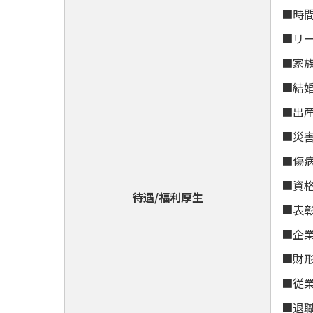
■時
■リ
■家
■結
■出
■災
■傷
■資
待遇/福利厚生
■表
■企
■財
■従
■退