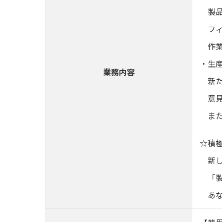
製品
フィ
作業
・生
業務内容
新た
意見
また
☆積
新し
「製
あな