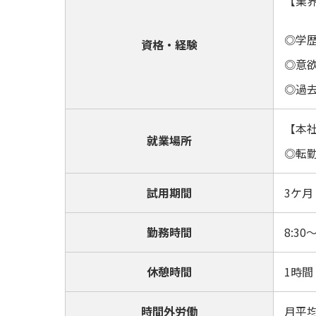
【業
◎学
資格・経験
◎意
◎過
【本社
就業場所
◎転
試用期間
3ケ月
勤務時間
8:3
休憩時間
1時間
時間外労働
月平均