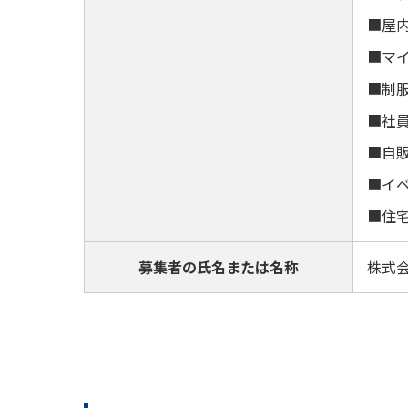
■屋
■マ
■制
■社
■自
■イ
■住
募集者の氏名または名称
株式